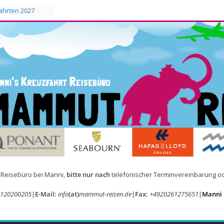
ahrten 2027
saison 2027/2028
 Reisebüro bei Manni,
bitte nur nach
telefonischer Terminvereinbarung o
120200205
|
E-Mail:
info
(at)
mammut-reisen.de
|
Fax:
+4920261275651
|
Manni r