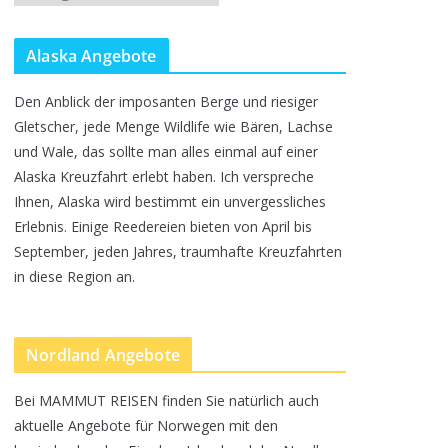
o
r
Alaska Angebote
s
Den Anblick der imposanten Berge und riesiger
c
Gletscher, jede Menge Wildlife wie Bären, Lachse
h
und Wale, das sollte man alles einmal auf einer
Alaska Kreuzfahrt erlebt haben. Ich verspreche
l
Ihnen, Alaska wird bestimmt ein unvergessliches
ä
Erlebnis. Einige Reedereien bieten von April bis
g
September, jeden Jahres, traumhafte Kreuzfahrten
e
in diese Region an.
f
ü
Nordland Angebote
r
Bei MAMMUT REISEN finden Sie natürlich auch
e
aktuelle Angebote für Norwegen mit den
i