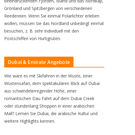
beeindruckenden Fjorden, Island und das Nordkap,
n
Grönland und Spitzbergen von verschiedenen
e
Reedereien. Wenn Sie einmal Polarlichter erleben
wollen, müssen Sie das Nordland unbedingt einmal
R
besuchen, z. B. sehr individuell mit den
e
Postschiffen von Hurtigruten.
g
i
Dubai & Emirate Angebote
o
n
Wie wäre es mit Skifahren in der Wüste, einer
!
Wüstensafari, dem spektakulären Blick auf Dubai
aus schwindelerregender Höhe, einer
romantischen Dau Fahrt auf dem Dubai Creek
oder stundenlang Shoppen in einer arabischen
Mall? Lernen Sie Dubai, die arabische Kultur und
weitere Highlights kennen.