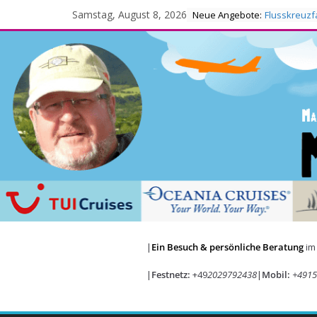
Skip
Flusskreuzf
Samstag, August 8, 2026
Neue Angebote:
AIDA Winter
to
content
|
Ein Besuch & persönliche Beratung
im
|
Festnetz:
+49
2029792438
|
Mobil:
+4915