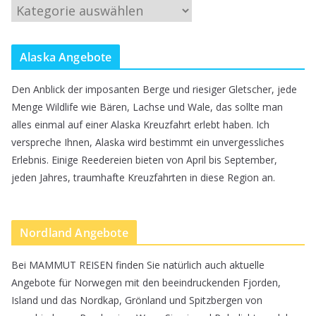
V
o
r
Alaska Angebote
s
Den Anblick der imposanten Berge und riesiger Gletscher, jede
c
Menge Wildlife wie Bären, Lachse und Wale, das sollte man
h
alles einmal auf einer Alaska Kreuzfahrt erlebt haben. Ich
verspreche Ihnen, Alaska wird bestimmt ein unvergessliches
l
Erlebnis. Einige Reedereien bieten von April bis September,
ä
jeden Jahres, traumhafte Kreuzfahrten in diese Region an.
g
e
Nordland Angebote
f
ü
Bei MAMMUT REISEN finden Sie natürlich auch aktuelle
r
Angebote für Norwegen mit den beeindruckenden Fjorden,
Island und das Nordkap, Grönland und Spitzbergen von
e