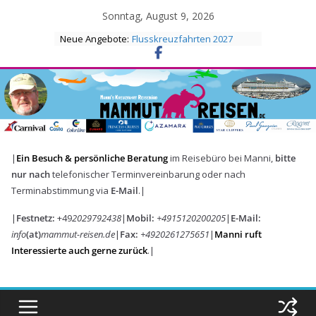
Skip
Sonntag, August 9, 2026
to
Neue Angebote:
Flusskreuzfahrten 2027
AIDA Wintersaison 2027/2028
content
|
Ein Besuch & persönliche Beratung
im Reisebüro bei Manni,
bitte
nur nach
telefonischer Terminvereinbarung oder nach
Terminabstimmung via
E-Mail
.|
|
Festnetz:
+49
2029792438
|
Mobil:
+4915120200205
|
E-Mail:
info
(at)
mammut-reisen.de
|
Fax:
+4920261275651
|
Manni ruft
Interessierte auch gerne zurück
.|