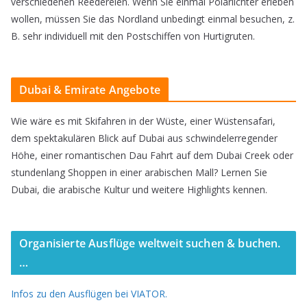
verschiedenen Reedereien. Wenn Sie einmal Polarlichter erleben
i
wollen, müssen Sie das Nordland unbedingt einmal besuchen, z.
n
B. sehr individuell mit den Postschiffen von Hurtigruten.
e
R
Dubai & Emirate Angebote
e
g
Wie wäre es mit Skifahren in der Wüste, einer Wüstensafari,
dem spektakulären Blick auf Dubai aus schwindelerregender
i
Höhe, einer romantischen Dau Fahrt auf dem Dubai Creek oder
o
stundenlang Shoppen in einer arabischen Mall? Lernen Sie
n
Dubai, die arabische Kultur und weitere Highlights kennen.
!
Organisierte Ausflüge weltweit suchen & buchen.
…
Infos zu den Ausflügen bei VIATOR.