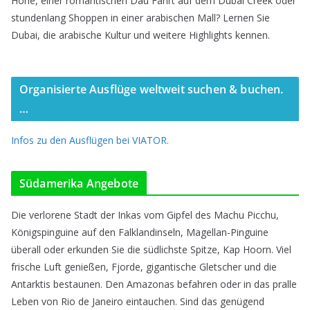
Höhe, einer romantischen Dau Fahrt auf dem Dubai Creek oder
o
stundenlang Shoppen in einer arabischen Mall? Lernen Sie
n
Dubai, die arabische Kultur und weitere Highlights kennen.
!
Organisierte Ausflüge weltweit suchen & buchen.
…
Infos zu den Ausflügen bei VIATOR.
Südamerika Angebote
Die verlorene Stadt der Inkas vom Gipfel des Machu Picchu,
Königspinguine auf den Falklandinseln, Magellan-Pinguine
überall oder erkunden Sie die südlichste Spitze, Kap Hoorn. Viel
frische Luft genießen, Fjorde, gigantische Gletscher und die
Antarktis bestaunen. Den Amazonas befahren oder in das pralle
Leben von Rio de Janeiro eintauchen. Sind das genügend