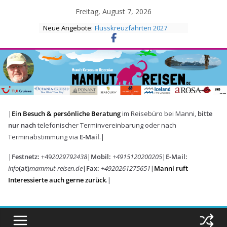
Skip
Freitag, August 7, 2026
to
Neue Angebote:
Flusskreuzfahrten 2027
AIDA Wintersaison 2027/2028
content
|
Ein Besuch & persönliche Beratung
im Reisebüro bei Manni,
bitte
nur nach
telefonischer Terminvereinbarung oder nach
Terminabstimmung via
E-Mail
.|
|
Festnetz:
+49
2029792438
|
Mobil:
+4915120200205
|
E-Mail:
info
(at)
mammut-reisen.de
|
Fax:
+4920261275651
|
Manni ruft
Interessierte auch gerne zurück
.|