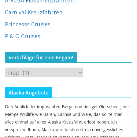
A-ROSA Flusskreuzfahrten
Carnival Kreuzfahrten
Princesss Cruises
P & O Cruises
Vorschläge für eine Region!
V
o
r
Alaska Angebote
s
Den Anblick der imposanten Berge und riesiger Gletscher, jede
c
Menge Wildlife wie Bären, Lachse und Wale, das sollte man
h
alles einmal auf einer Alaska Kreuzfahrt erlebt haben. Ich
verspreche Ihnen, Alaska wird bestimmt ein unvergessliches
l