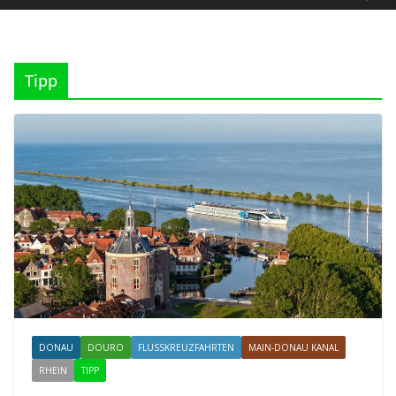
Tipp
DONAU
DOURO
FLUSSKREUZFAHRTEN
MAIN-DONAU KANAL
RHEIN
TIPP