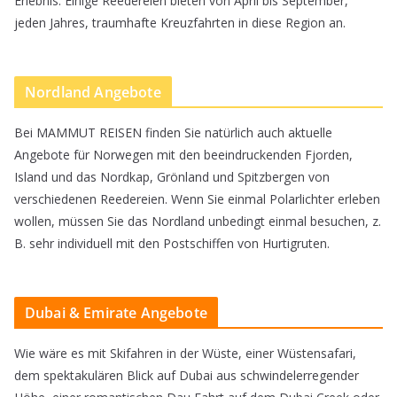
Erlebnis. Einige Reedereien bieten von April bis September,
ä
jeden Jahres, traumhafte Kreuzfahrten in diese Region an.
g
e
Nordland Angebote
f
ü
Bei MAMMUT REISEN finden Sie natürlich auch aktuelle
r
Angebote für Norwegen mit den beeindruckenden Fjorden,
Island und das Nordkap, Grönland und Spitzbergen von
e
verschiedenen Reedereien. Wenn Sie einmal Polarlichter erleben
i
wollen, müssen Sie das Nordland unbedingt einmal besuchen, z.
n
B. sehr individuell mit den Postschiffen von Hurtigruten.
e
R
Dubai & Emirate Angebote
e
g
Wie wäre es mit Skifahren in der Wüste, einer Wüstensafari,
dem spektakulären Blick auf Dubai aus schwindelerregender
i